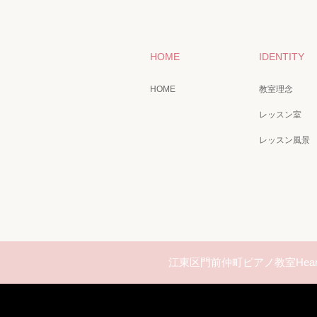
HOME
IDENTITY
HOME
教室理念
レッスン室
レッスン風景
江東区門前仲町ピアノ教室Hear