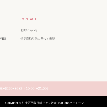
CONTACT
お問い合わせ
IMES
特定商取引法に基づく表記
03−6260−9582（10:00〜21:00）
Copyright ©
江東区門前仲町ピアノ教室HearToneハートーン