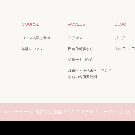
COURSE
ACCESS
BLOG
コース内容と料金
アクセス
ブログ
体験レッスン
門前仲町駅から
HearTone T
佐賀一丁目から
江東区・千代田区・中央区
からの各所要時間
Toneハートーン
東京都江東区永代1-14-8-802 ミュージション内