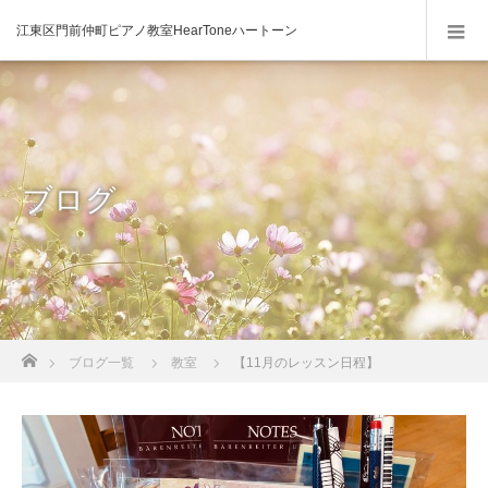
江東区門前仲町ピアノ教室HearToneハートーン
ブログ
ホーム
ブログ一覧
教室
【11月のレッスン日程】