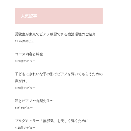
人気記事
受験生が東京でピアノ練習できる宿泊環境のご紹介
11.4k件のビュー
コース内容と料金
8.6k件のビュー
子どもにきれいな手の形でピアノを弾いてもらうための
声がけ。
8.5k件のビュー
私とピアノ〜杏梨先生〜
5k件のビュー
ブルグミュラー「無邪気」を美しく弾くために
4.1k件のビュー