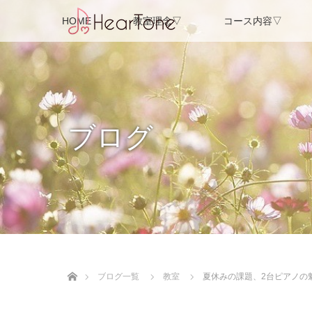
HOME
教室理念▽
コース内容▽
ブログ
ホーム
ブログ一覧
教室
夏休みの課題、2台ピアノの