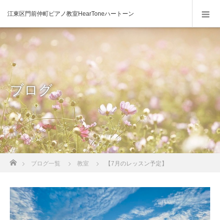
江東区門前仲町ピアノ教室HearToneハートーン
ブログ
ホーム
ブログ一覧
教室
【7月のレッスン予定】