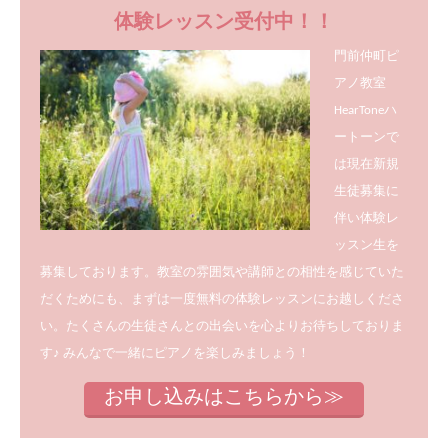
体験レッスン受付中！！
門前仲町ピ
アノ教室
HearToneハ
ートーンで
は現在新規
生徒募集に
伴い体験レ
ッスン生を
募集しております。教室の雰囲気や講師との相性を感じていた
だくためにも、まずは一度無料の体験レッスンにお越しくださ
い。たくさんの生徒さんとの出会いを心よりお待ちしておりま
す♪
みんなで一緒にピアノを楽しみましょう！
お申し込みはこちらから≫